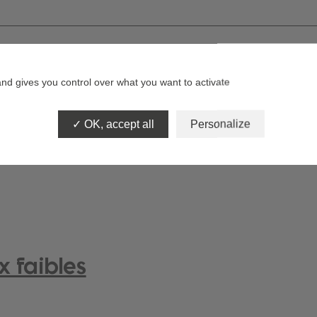
and gives you control over what you want to activate
niqués de presse
Lettre de l'ASF
Livrets
OK, accept all
Personalize
 faibles