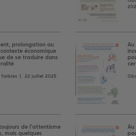
Obs
20
ent, prolongation au
Au 
n contexte économique
inc
ue de se traduire dans
po
ralité
cer
 faibles |
22
juillet
2025
Obs
toujours de l’attentisme
Au 
s, mais quelques
pou