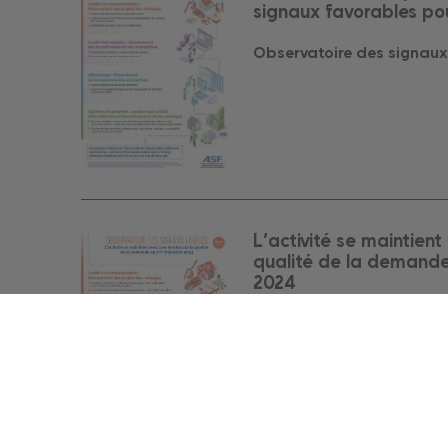
signaux favorables po
Observatoire des signaux
L’activité se maintient
qualité de la demande
2024
Observatoire des signaux