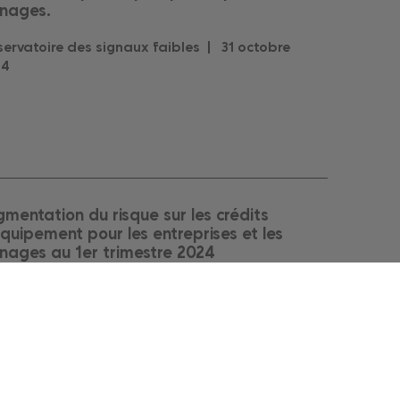
nages.
ervatoire des signaux faibles |
31
octobre
24
mentation du risque sur les crédits
quipement pour les entreprises et les
ages au 1er trimestre 2024
ervatoire des signaux faibles |
30
avril
2024