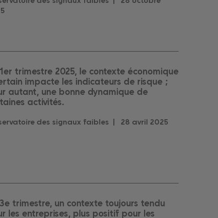
ervatoire des signaux faibles |
28
octobre
25
1er trimestre 2025, le contexte économique
ertain impacte les indicateurs de risque ;
ur autant, une bonne dynamique de
taines activités.
ervatoire des signaux faibles |
28
avril
2025
3e trimestre, un contexte toujours tendu
r les entreprises, plus positif pour les