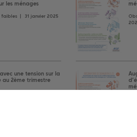
ur les ménages
mé
 faibles |
31
janvier
2025
Obs
20
 avec une tension sur la
Aug
 au 2ème trimestre
d’é
mén
 faibles |
31
juillet
2024
Obs