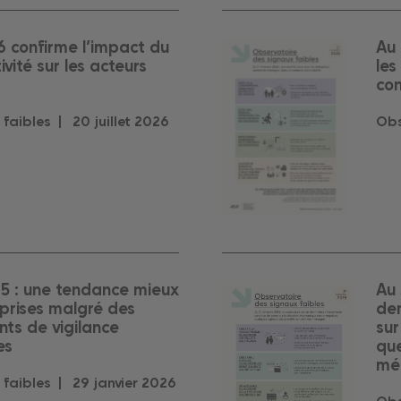
6 confirme l’impact du
Au 
ivité sur les acteurs
les
con
 faibles |
20
juillet
2026
Obs
5 : une tendance mieux
Au 
eprises malgré des
dem
nts de vigilance
sur
es
que
mé
 faibles |
29
janvier
2026