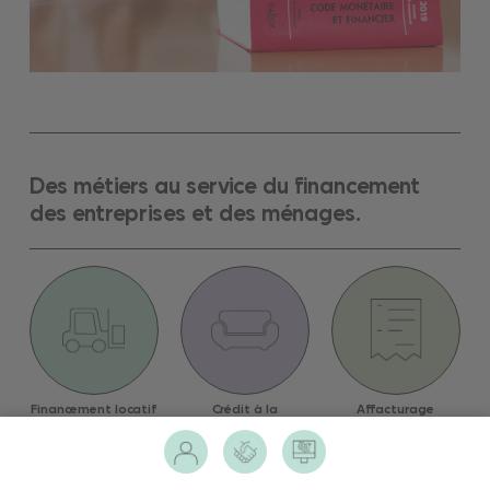
Des métiers au service du financement
des entreprises et des ménages.
Financement locatif
Crédit à la
Affacturage
de l’équipement
consommation
des entreprises