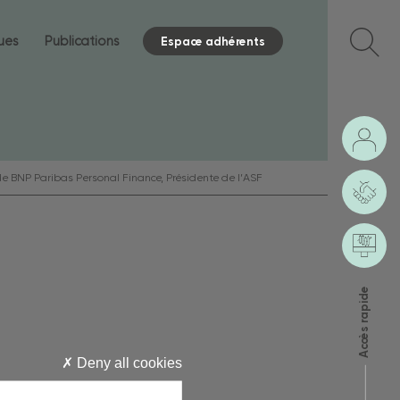
ques
Publications
Espace adhérents
n de BNP Paribas Personal Finance, Présidente de l’ASF
Accès rapide
Deny all cookies