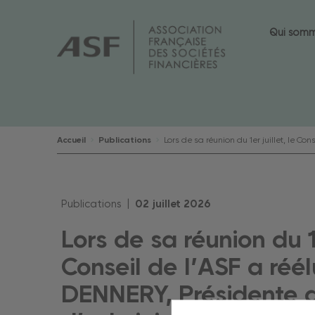
Qui som
Accueil
Publications
Lors de sa réunion du 1er juillet, le 
Publications |
02
juillet
2026
Lors de sa réunion du 1e
Conseil de l’ASF a réé
DENNERY, Présidente d