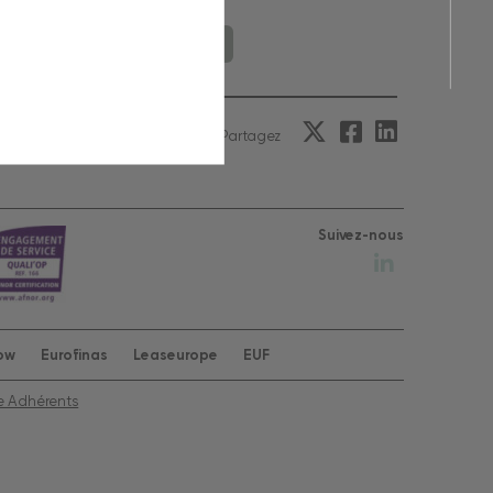
onsulter le document
Partagez
Suivez-nous
row
Eurofinas
Leaseurope
EUF
e Adhérents