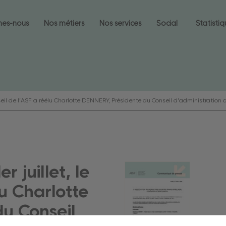
mes-nous
Nos métiers
Nos services
Social
Statisti
Conseil de l’ASF a réélu Charlotte DENNERY, Présidente du Conseil d’administratio
r juillet, le
lu Charlotte
u Conseil