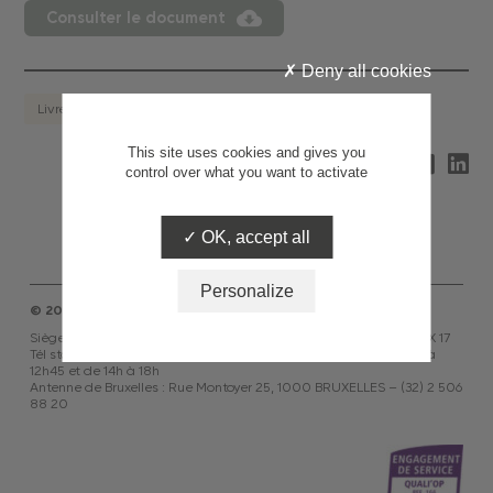
Consulter le document
Deny all cookies
Livrets
This site uses cookies and gives you
Partagez
control over what you want to activate
OK, accept all
Personalize
© 2026 ASF
Siège social : 24 avenue de la Grande Armée, 75854 PARIS CEDEX 17
Tél standard : 01 53 81 51 51 – Ouvert du lundi au vendredi de 9h à
12h45 et de 14h à 18h
Antenne de Bruxelles : Rue Montoyer 25, 1000 BRUXELLES – (32) 2 506
88 20