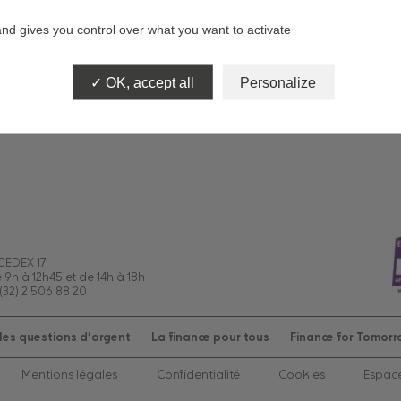
es travaux de rénovation
and gives you control over what you want to activate
C
deuxième baromètre confirme
de FBF-ASF-IFOP «
ue 3ème vague
OK, accept all
Personalize
Communiqués de presse
 CEDEX 17
e 9h à 12h45 et de 14h à 18h
(32) 2 506 88 20
es questions d’argent
La finance pour tous
Finance for Tomor
Mentions légales
Confidentialité
Cookies
Espac