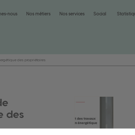
mes-nous
Nos métiers
Nos services
Social
Statisti
ergétique des propriétaires
de
e des