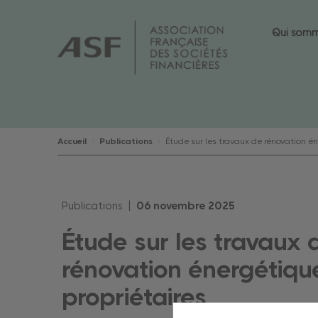
Qui som
Accueil
Publications
Étude sur les travaux de rénovation én
Publications |
06
novembre
2025
Étude sur les travaux 
rénovation énergétiqu
propriétaires