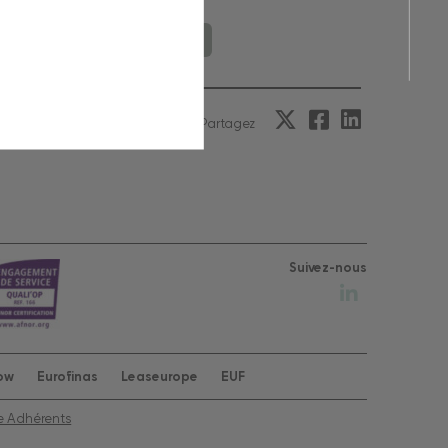
onsulter le document
Partagez
Suivez-nous
row
Eurofinas
Leaseurope
EUF
e Adhérents