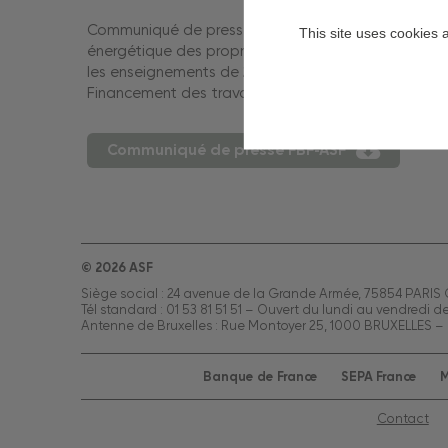
Communiqué de presse « Etude exclusive 2025 sur l
This site uses cookies 
énergétique des propriétaires : la publication du 
les enseignements de 2023 » accompagné de l’étu
Financement des travaux de rénovation énergétiq
Communiqué de presse FBF-ASF
© 2026 ASF
Siège social : 24 avenue de la Grande Armée, 75854 PARIS
Tél standard : 01 53 81 51 51 – Ouvert du lundi au vendredi d
Antenne de Bruxelles : Rue Montoyer 25, 1000 BRUXELLES – 
Banque de France
SEPA France
M
Contact