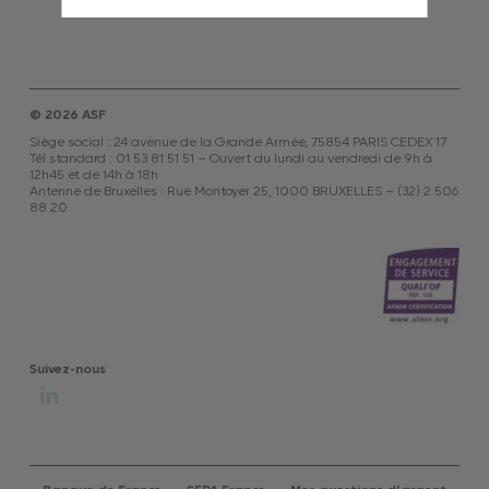
© 2026 ASF
Siège social : 24 avenue de la Grande Armée, 75854 PARIS CEDEX 17
Tél standard : 01 53 81 51 51 – Ouvert du lundi au vendredi de 9h à
12h45 et de 14h à 18h
Antenne de Bruxelles : Rue Montoyer 25, 1000 BRUXELLES – (32) 2 506
88 20
Suivez-nous