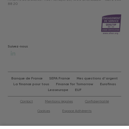
88 20
Suivez-nous
Banque de France
SEPA France
Mes questions d’argent
La finance pour tous
Finance for Tomorrow
Eurofinas
Leaseurope
EUF
Contact
Mentions légales
Confidentialité
Cookies
Espace Adhérents