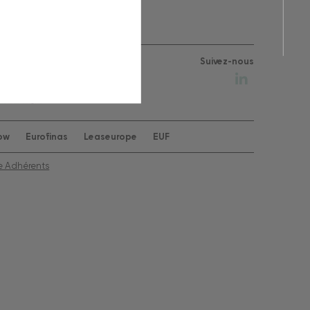
Suivez-nous
row
Eurofinas
Leaseurope
EUF
e Adhérents