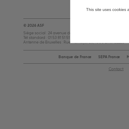
This site uses cookies 
© 2026 ASF
Siège social : 24 avenue de la Grande Armée, 75854 PARIS
Tél standard : 01 53 81 51 51 – Ouvert du lundi au vendredi d
Antenne de Bruxelles : Rue Montoyer 25, 1000 BRUXELLES – 
Banque de France
SEPA France
M
Contact