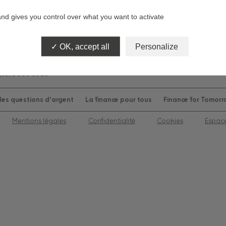
and gives you control over what you want to activate
OK, accept all
Personalize
 CEDEX 17
e 9h à 12h45 et de 14h à 18h
(32) 2 506 88 20
es questions d’argent
La finance pour tous
Finance for Tomor
Mentions légales
Confidentialité
Cookies
Espac