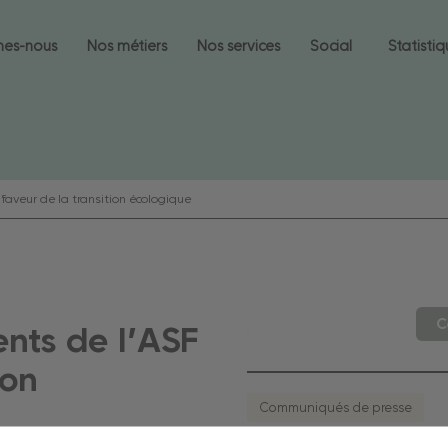
mes-nous
Nos métiers
Nos services
Social
Statisti
faveur de la transition écologique
C
ents de l’ASF
ion
Communiqués de presse