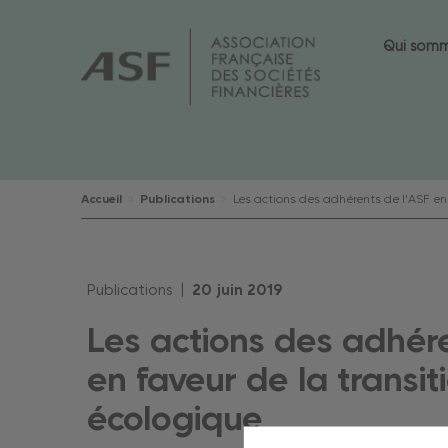
Qui som
Accueil
Publications
Les actions des adhérents de l’ASF en 
Publications |
20
juin
2019
Les actions des adhér
en faveur de la transit
écologique