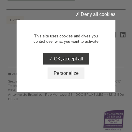
Deny all cookies
Livrets
Partagez
This site uses cookies and gives you
control over what you want to activate
OK, accept all
Personalize
© 2026 ASF
Siège social : 24 avenue de la Grande Armée, 75854 PARIS CEDEX 17
Tél standard : 01 53 81 51 51 – Ouvert du lundi au vendredi de 9h à
12h45 et de 14h à 18h
Antenne de Bruxelles : Rue Montoyer 25, 1000 BRUXELLES – (32) 2 506
88 20