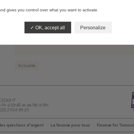
Le Médiateur auprès de l’ASF – Communiqué de press
and gives you control over what you want to activate
OK, accept all
Personalize
Consulter le document
Actualité
 CEDEX 17
e 9h à 12h45 et de 14h à 18h
(32) 2 506 88 20
es questions d’argent
La finance pour tous
Finance for Tomor