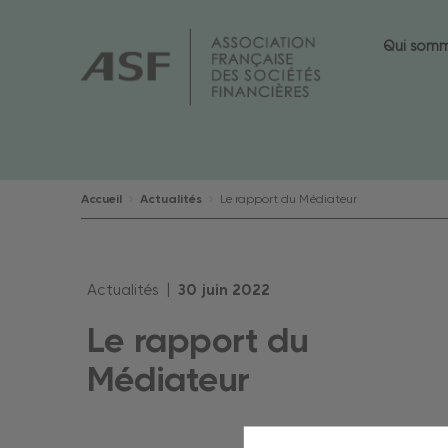
Qui som
Accueil
Actualités
Le rapport du Médiateur
Actualités |
30
juin
2022
Le rapport du
Médiateur