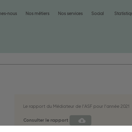
mes-nous
Nos métiers
Nos services
Social
Statisti
Le rapport du Médiateur de l’ASF pour l’année 2021
Consulter le rapport