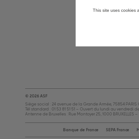
This site uses cookies 
© 2026 ASF
Siège social : 24 avenue de la Grande Armée, 75854 PARIS
Tél standard : 01 53 81 51 51 – Ouvert du lundi au vendredi d
Antenne de Bruxelles : Rue Montoyer 25, 1000 BRUXELLES – 
Banque de France
SEPA France
M