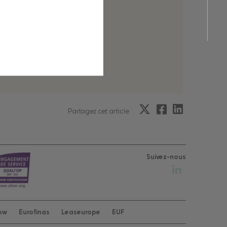
e du 22 juin 2022
Partagez cet article
Suivez-nous
row
Eurofinas
Leaseurope
EUF