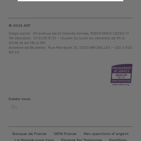
© 2026 ASF
Siège social : 24 avenue de la Grande Armée, 75854 PARIS CEDEX 17
Tél standard : 01 53 81 51 51 – Ouvert du lundi au vendredi de 9h à
12h45 et de 14h à 18h
Antenne de Bruxelles : Rue Montoyer 25, 1000 BRUXELLES – (32) 2 506
88 20
Suivez-nous
Banque de France
SEPA France
Mes questions d’argent
La finance pour tous
Finance for Tomorrow
Eurofinas