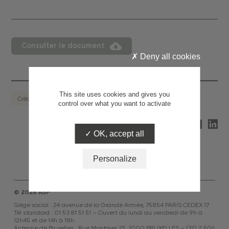
Consulter le document
Deny all cookies
This site uses cookies and gives you
Crédit à la consommation
control over what you want to activate
Partagez
OK, accept all
Personalize
© 2026 ASF
Siège social : 24 avenue de la Grande Armée, 75854 PARIS CEDEX 17
Tél standard : 01 53 81 51 51 – Ouvert du lundi au vendredi de 9h à
12h45 et de 14h à 18h
Antenne de Bruxelles : Rue Montoyer 25, 1000 BRUXELLES – (32) 2 506