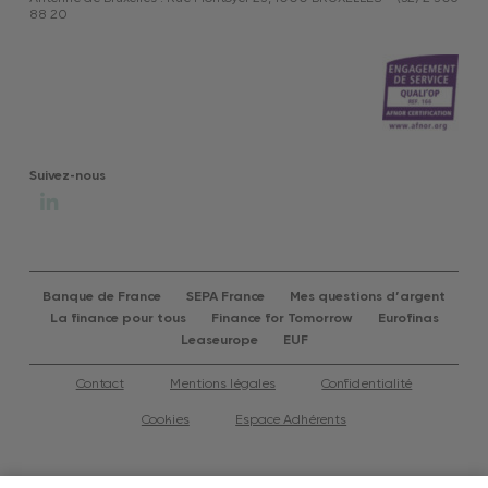
88 20
Suivez-nous
Banque de France
SEPA France
Mes questions d’argent
La finance pour tous
Finance for Tomorrow
Eurofinas
Leaseurope
EUF
Contact
Mentions légales
Confidentialité
Cookies
Espace Adhérents