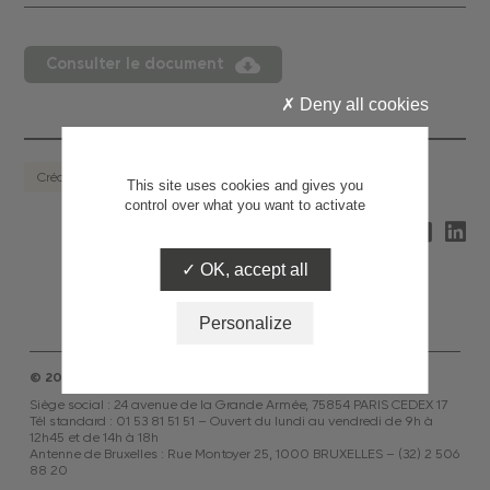
Consulter le document
Deny all cookies
Crédit à la consommation
This site uses cookies and gives you
control over what you want to activate
Partagez
OK, accept all
Personalize
© 2026 ASF
Siège social : 24 avenue de la Grande Armée, 75854 PARIS CEDEX 17
Tél standard : 01 53 81 51 51 – Ouvert du lundi au vendredi de 9h à
12h45 et de 14h à 18h
Antenne de Bruxelles : Rue Montoyer 25, 1000 BRUXELLES – (32) 2 506
88 20