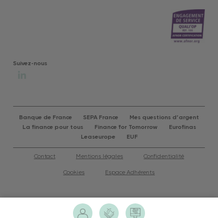
Suivez-nous
Banque de France
SEPA France
Mes questions d’argent
La finance pour tous
Finance for Tomorrow
Eurofinas
Leaseurope
EUF
Contact
Mentions légales
Confidentialité
Cookies
Espace Adhérents