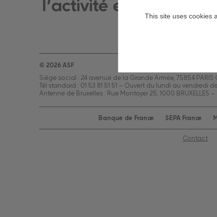
l’activité en février (+1
This site uses cookies 
© 2026 ASF
Siège social : 24 avenue de la Grande Armée, 75854 PARIS
Tél standard : 01 53 81 51 51 – Ouvert du lundi au vendredi d
Antenne de Bruxelles : Rue Montoyer 25, 1000 BRUXELLES – 
Banque de France
SEPA France
M
Contact