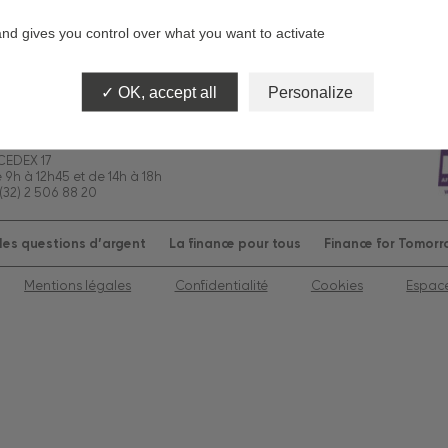
,9%)
and gives you control over what you want to activate
OK, accept all
Personalize
 CEDEX 17
e 9h à 12h45 et de 14h à 18h
(32) 2 506 88 20
es questions d’argent
La finance pour tous
Finance for Tomor
Mentions légales
Confidentialité
Cookies
Espac