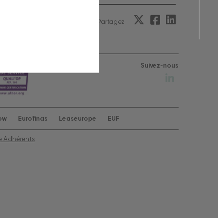
Partagez
Suivez-nous
row
Eurofinas
Leaseurope
EUF
e Adhérents