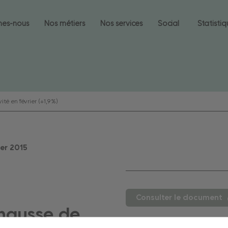
mes-nous
Nos métiers
Nos services
Social
Statisti
ité en février (+1,9%)
ier
2015
Consulter le document
 hausse de