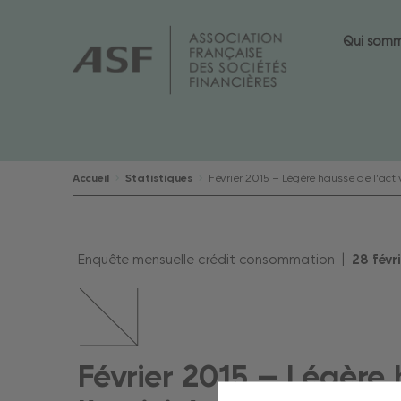
Qui som
Accueil
Statistiques
Février 2015 – Légère hausse de l’activ
Enquête mensuelle crédit consommation |
28
févr
Février 2015 – Légère