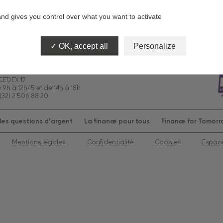
and gives you control over what you want to activate
Crédit à la consommation
OK, accept all
Personalize
 CEDEX 17
e 9h à 12h45 et de 14h à 18h
(32) 2 506 88 20
es questions d’argent
La finance pour tous
Finance for Tomor
Mentions légales
Confidentialité
Cookies
Espac