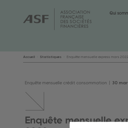
Qui som
Accueil
Statistiques
Enquête mensuelle express mars 202
Enquête mensuelle crédit consommation |
30
mar
Enquête mensuelle ex