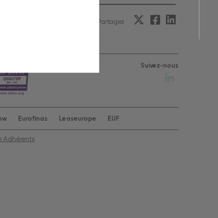
Partagez
Suivez-nous
row
Eurofinas
Leaseurope
EUF
e Adhérents