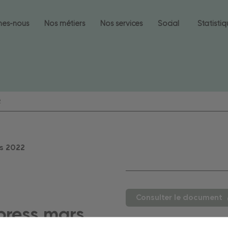
mes-nous
Nos métiers
Nos services
Social
Statisti
2
s
2022
Consulter le document
press mars