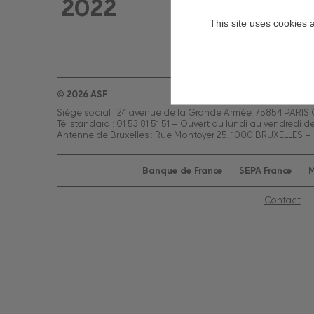
2022
This site uses cookies 
© 2026 ASF
Siège social : 24 avenue de la Grande Armée, 75854 PARIS
Tél standard : 01 53 81 51 51 – Ouvert du lundi au vendredi d
Antenne de Bruxelles : Rue Montoyer 25, 1000 BRUXELLES – 
Banque de France
SEPA France
M
Contact