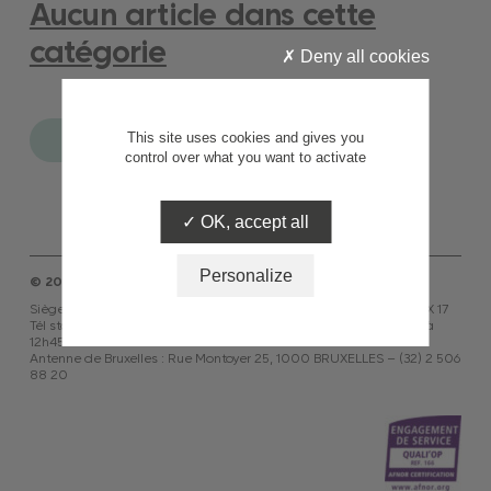
Aucun article dans cette
catégorie
Deny all cookies
This site uses cookies and gives you
Voir toutes les actualités
control over what you want to activate
OK, accept all
Personalize
© 2026 ASF
Siège social : 24 avenue de la Grande Armée, 75854 PARIS CEDEX 17
Tél standard : 01 53 81 51 51 – Ouvert du lundi au vendredi de 9h à
12h45 et de 14h à 18h
Antenne de Bruxelles : Rue Montoyer 25, 1000 BRUXELLES – (32) 2 506
88 20